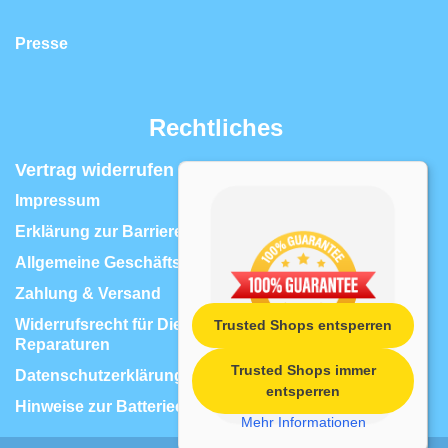
Presse
Rechtliches
Vertrag widerrufen | Widerrufsrecht
Impressum
Erklärung zur Barrierefreiheit
Allgemeine Geschäftsbedingungen
Zahlung & Versand
Widerrufsrecht für Dienstleistungen, z.B.
Trusted Shops entsperren
Reparaturen
Trusted Shops immer
Datenschutzerklärung
entsperren
Hinweise zur Batterieentsorgung
Mehr Informationen