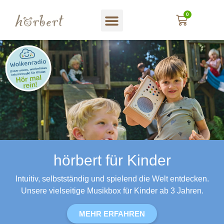
0
hörbert für Kinder
Intuitiv, selbstständig und spielend die Welt entdecken.
Unsere vielseitige Musikbox für Kinder ab 3 Jahren.
MEHR ERFAHREN